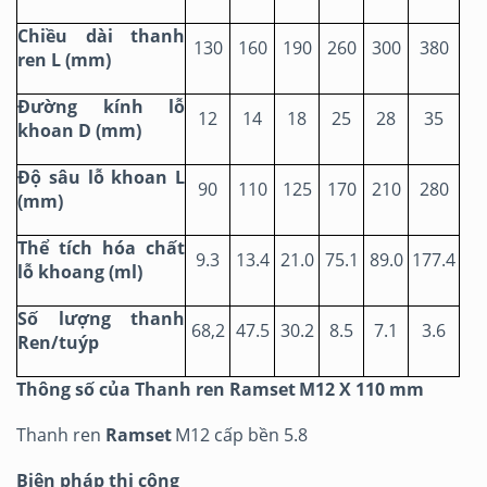
Chiều dài thanh
130
160
190
260
300
380
ren L (mm)
Đường kính lỗ
12
14
18
25
28
35
khoan D (mm)
Độ sâu lỗ khoan L
90
110
125
170
210
280
(mm)
Thể tích hóa chất
9.3
13.4
21.0
75.1
89.0
177.4
lỗ khoang (ml)
Số lượng thanh
68,2
47.5
30.2
8.5
7.1
3.6
Ren/tuýp
Thông số của Thanh ren
Ramset
M12 X 110 mm
Thanh ren
Ramset
M12 cấp bền 5.8
Biện pháp thi công