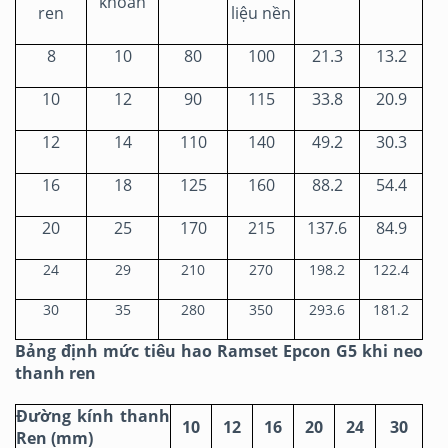
khoan
ren
liệu nền
8
10
80
100
21.3
13.2
10
12
90
115
33.8
20.9
12
14
110
140
49.2
30.3
16
18
125
160
88.2
54.4
20
25
170
215
137.6
84.9
24
29
210
270
198.2
122.4
30
35
280
350
293.6
181.2
Bảng định mức tiêu hao Ramset Epcon G5 khi neo
thanh ren
Đường kính thanh
10
12
16
20
24
30
Ren (mm)