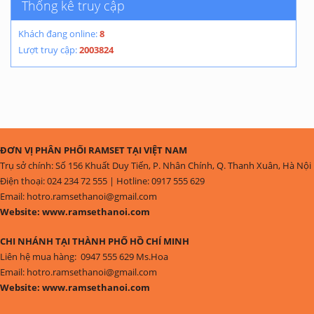
Thống kê truy cập
Khách đang online:
8
Lượt truy cập:
2003824
ĐƠN VỊ PHÂN PHỐI RAMSET TẠI VIỆT NAM
Trụ sở chính: Số 156 Khuất Duy Tiến, P. Nhân Chính, Q. Thanh Xuân, Hà Nội
Điện thoại: 024 234 72 555 | Hotline: 0917 555 629
Email: hotro.ramsethanoi@gmail.com
Website: www.ramsethanoi.com
CHI NHÁNH TẠI THÀNH PHỐ HỒ CHÍ MINH
Liên hệ mua hàng: 0947 555 629 Ms.Hoa
Email: hotro.ramsethanoi@gmail.com
Website: www.ramsethanoi.com