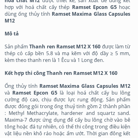
hóa chất M12
được thiết kế, sản xuất để dùng kết
hợp với hoá chất cấy thép
Ramset Epcon G5
hoạc
dùng ống thủy tính
Ramset
Maxima Glass Capsules
M12
Mô tả
Sản phẩm
Thanh ren
Ramset
M12 X 160
được làm từ
thép có cấp bền 5.8 và mạ kẽm với độ dầy ≥ 5 mm,
kèm theo thanh ren là 1 Êcu và 1 Long đen.
Kết hợp thi công Thanh ren
Ramset
M12 X 160
Ống thủy tính
Ramset
Maxima Glass Capsules M12
và
Ramset Epcon G5
là loại hoá chất cấy bu lông
cường độ cao, chịu được lực rung động. Sản phẩm
được đóng gói trong ống thuỷ tinh gồm 2 thành phần
: Methyl Methacrylate, hardener and squartz sand.
Maxima-7 được ứng dụng để cấy bu lông chờ vào bê
tông hoặc đá tự nhiên, có thể thi công trong điều kiện
vật liệu nền khô ráo hoặc ẩm ướt. Thời gian đông kết