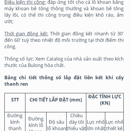
Điều kiện thi công:
đáp ứng tốt cho cả lỗ khoan bằng
máy khoan bê tông thông thường và khoan bê tông
lấy lõi, có thể thi công trong điều kiện khô ráo, ẩm
ướt;
Thời gian đông kết:
Thời gian đông kết nhanh từ 30'
đến 60' tuỳ theo nhiệt độ môi trường tại thời điểm thi
công.
Thông số lực: Xem Catalog của nhà sản xuất theo kích
thước của Bulong hóa chất.
Bảng chi tiết thông số lắp đặt liên kết khi cấy
thanh ren
ĐẶC TÍNH LỰC
STT
CHI TIẾT LẮP ĐẶT (mm)
(KN)
Đường
Chiều
Đường
kính
Độ sâu
dày tối
Lực nhổ
Lực nhổ
kính lỗ
thanh
lỗ khoan
thiểu vật
lớn nhất
thiết kế