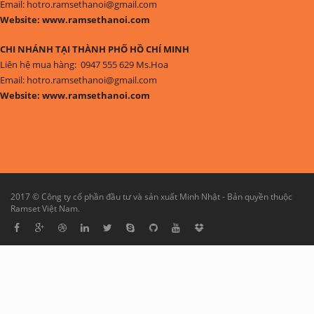
Email: hotro.ramsethanoi@gmail.com
Website: www.ramsethanoi.com
CHI NHÁNH TẠI THÀNH PHỐ HỒ CHÍ MINH
Liên hệ mua hàng: 0947 555 629 Ms.Hoa
Email: hotro.ramsethanoi@gmail.com
Website: www.ramsethanoi.com
2017 © Công ty cổ phần đầu tư và sản xuất Minh Nhật - Bản quyền thuộc
Ramset Việt Nam.