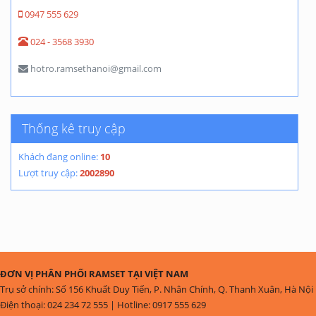
0947 555 629
024 - 3568 3930
hotro.ramsethanoi@gmail.com
Thống kê truy cập
Khách đang online:
10
Lượt truy cập:
2002890
ĐƠN VỊ PHÂN PHỐI RAMSET TẠI VIỆT NAM
Trụ sở chính: Số 156 Khuất Duy Tiến, P. Nhân Chính, Q. Thanh Xuân, Hà Nội
Điện thoại: 024 234 72 555 | Hotline: 0917 555 629