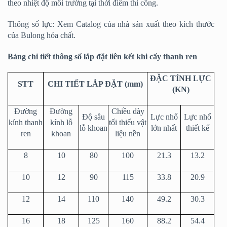
theo nhiệt độ môi trường tại thời điểm thi công.
Thông số lực: Xem Catalog của nhà sản xuất theo kích thước
của Bulong hóa chất.
Bảng chi tiết thông số lắp đặt liên kết khi cấy thanh ren
ĐẶC TÍNH LỰC
STT
CHI TIẾT LẮP ĐẶT (mm)
(KN)
Đường
Đường
Chiều dày
Độ sâu
Lực nhổ
Lực nhổ
kính thanh
kính lỗ
tối thiểu vật
lỗ khoan
lớn nhất
thiết kế
ren
khoan
liệu nền
8
10
80
100
21.3
13.2
10
12
90
115
33.8
20.9
12
14
110
140
49.2
30.3
16
18
125
160
88.2
54.4