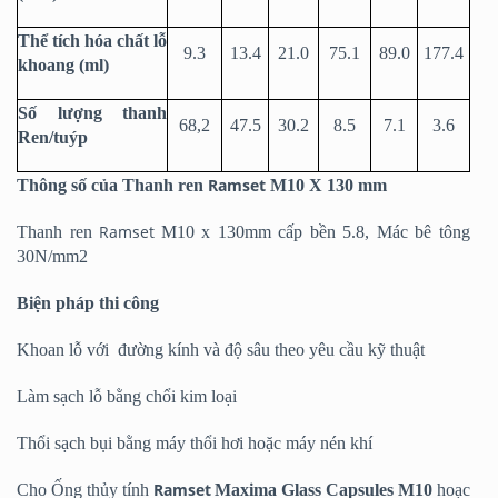
Thể tích hóa chất lỗ
9.3
13.4
21.0
75.1
89.0
177.4
khoang (ml)
Số lượng thanh
68,2
47.5
30.2
8.5
7.1
3.6
Ren/tuýp
Ramset
Thông số của Thanh ren
M10 X 130 mm
Ramset
Thanh ren
M10 x 130mm cấp bền 5.8, Mác bê tông
30N/mm2
Biện pháp thi công
Khoan lỗ với đường kính và độ sâu theo yêu cầu kỹ thuật
Làm sạch lỗ bằng chổi kim loại
Thổi sạch bụi bằng máy thổi hơi hoặc máy nén khí
Ramset
Cho Ống thủy tính
Maxima Glass Capsules M10
hoạc