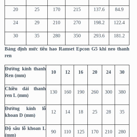
20
25
170
215
137.6
84.9
24
29
210
270
198.2
122.4
30
35
280
350
293.6
181.2
Bảng định mức tiêu hao Ramset Epcon G5 khi neo thanh
ren
Đường kính thanh
10
12
16
20
24
30
Ren (mm)
Chiều dài thanh
130
160
190
260
300
380
ren L (mm)
Đường kính lỗ
12
14
18
25
28
35
khoan D (mm)
Độ sâu lỗ khoan L
90
110
125
170
210
280
(mm)