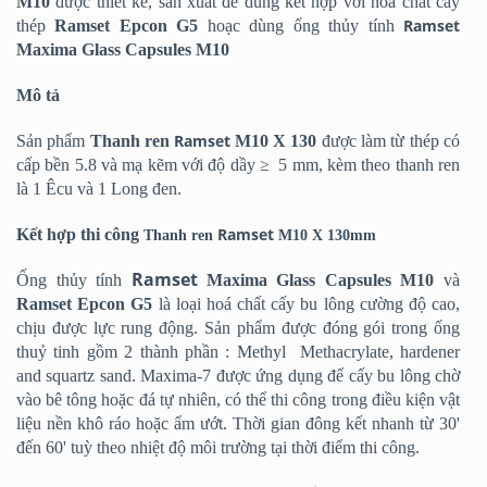
M10
được thiết kế, sản xuất để dùng kết hợp với hoá chất cấy
Ramset
thép
Ramset Epcon G5
hoạc dùng ống thủy tính
Maxima Glass Capsules M10
Mô tả
Ramset
Sản phẩm
Thanh ren
M10 X 130
được làm từ thép có
cấp bền 5.8 và mạ kẽm với độ dầy ≥ 5 mm, kèm theo thanh ren
là 1 Êcu và 1 Long đen.
Ramset
Kết hợp thi công
Thanh ren
M10 X 130mm
Ramset
Ống thủy tính
Maxima Glass Capsules M10
và
Ramset Epcon G5
là loại hoá chất cấy bu lông cường độ cao,
chịu được lực rung động. Sản phẩm được đóng gói trong ống
thuỷ tinh gồm 2 thành phần : Methyl Methacrylate, hardener
and squartz sand. Maxima-7 được ứng dụng để cấy bu lông chờ
vào bê tông hoặc đá tự nhiên, có thể thi công trong điều kiện vật
liệu nền khô ráo hoặc ẩm ướt. Thời gian đông kết nhanh từ 30'
đến 60' tuỳ theo nhiệt độ môi trường tại thời điểm thi công.