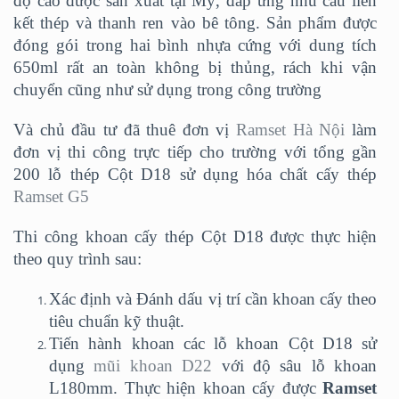
độ cao được sản xuất tại Mỹ, đáp ứng nhu cầu liên
kết thép và thanh ren vào bê tông. Sản phẩm được
đóng gói trong hai bình nhựa cứng với dung tích
650ml rất an toàn không bị thủng, rách khi vận
chuyển cũng như sử dụng trong công trường
Và chủ đầu tư đã thuê đơn vị
Ramset Hà Nội
làm
đơn vị thi công trực tiếp cho trường với tổng gần
200 lỗ thép Cột D18 sử dụng hóa chất cấy thép
Ramset G5
Thi công khoan cấy thép Cột D18 được thực hiện
theo quy trình sau:
Xác định và Đánh dấu vị trí cần khoan cấy theo
tiêu chuẩn kỹ thuật.
Tiến hành khoan các lỗ khoan Cột D18 sử
dụng
mũi khoan D22
với độ sâu lỗ khoan
L180mm. Thực hiện khoan cấy được
Ramset