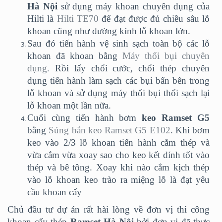
Hà Nội
sử dụng máy khoan chuyên dụng của
Hilti là
Hilti TE70
để đạt được đủ chiều sâu lỗ
khoan cũng như đường kính lỗ khoan lớn.
Sau đó tiến hành vệ sinh sạch toàn bộ các lỗ
khoan đã khoan bằng
Máy thổi bụi chuyên
dụng.
Rồi lấy chổi cước, chổi thép chuyên
dụng tiến hành làm sạch các bụi bẩn bên trong
lỗ khoan và sử dụng máy thổi bụi thổi sạch lại
lỗ khoan một lần nữa.
Cuối cùng tiến hành bơm
keo Ramset G5
bằng
Súng bắn keo Ramset G5 E102
. Khi bơm
keo vào 2/3 lỗ khoan tiến hành cắm thép và
vừa cắm vừa xoay sao cho keo kết dính tốt vào
thép và bê tông. Xoay khi nào cắm kịch thép
vào lỗ khoan keo trào ra miệng lỗ là đạt yêu
cầu khoan cấy
Chủ đầu tư dự án rất hài lòng về đơn vị thi công
khoan cấy thép
Ramset Hà Nội
bởi đơn vị đã thực