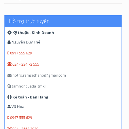
Hỗ trợ trực tuyến
Kỹ thuật - Kinh Doanh
Nguyễn Duy Thể
0917 555 629
024 - 234 72 555
hotro.ramsethanoi@gmail.com
tamhoncuada_tmkl
Kế toán - Bán Hàng
Vũ Hoa
0947 555 629
024 - 3568 3930