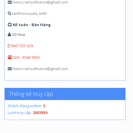
hotro.ramsethanoi@gmail.com
tamhoncuada_tmkl
Kế toán - Bán Hàng
Vũ Hoa
0947 555 629
024 - 3568 3930
hotro.ramsethanoi@gmail.com
Thống kê truy cập
Khách đang online:
5
Lượt truy cập:
2003934