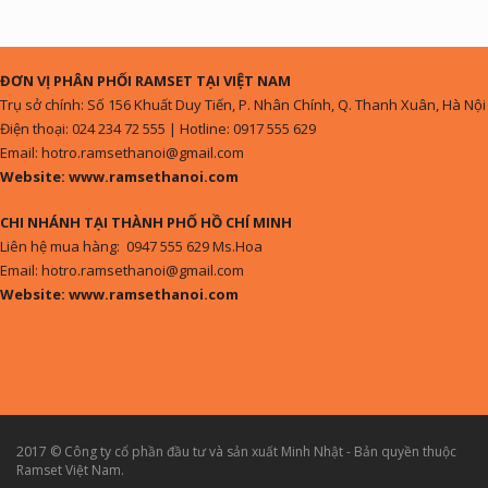
ĐƠN VỊ PHÂN PHỐI RAMSET TẠI VIỆT NAM
Trụ sở chính: Số 156 Khuất Duy Tiến, P. Nhân Chính, Q. Thanh Xuân, Hà Nội
Điện thoại: 024 234 72 555 | Hotline: 0917 555 629
Email: hotro.ramsethanoi@gmail.com
Website: www.ramsethanoi.com
CHI NHÁNH TẠI THÀNH PHỐ HỒ CHÍ MINH
Liên hệ mua hàng: 0947 555 629 Ms.Hoa
Email: hotro.ramsethanoi@gmail.com
Website: www.ramsethanoi.com
2017 © Công ty cổ phần đầu tư và sản xuất Minh Nhật - Bản quyền thuộc
Ramset Việt Nam.