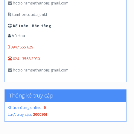
hotro.ramsethanoi@gmail.com
tamhoncuada_tmkl
Kế toán - Bán Hàng
Vũ Hoa
0947 555 629
024 - 3568 3930
hotro.ramsethanoi@gmail.com
Thống kê truy cập
Khách đang online:
6
Lượt truy cập:
2000961