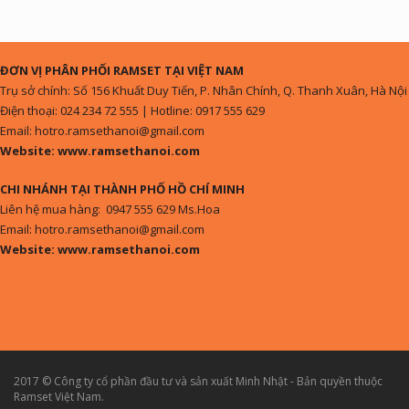
ĐƠN VỊ PHÂN PHỐI RAMSET TẠI VIỆT NAM
Trụ sở chính: Số 156 Khuất Duy Tiến, P. Nhân Chính, Q. Thanh Xuân, Hà Nội
Điện thoại: 024 234 72 555 | Hotline: 0917 555 629
Email: hotro.ramsethanoi@gmail.com
Website: www.ramsethanoi.com
CHI NHÁNH TẠI THÀNH PHỐ HỒ CHÍ MINH
Liên hệ mua hàng: 0947 555 629 Ms.Hoa
Email: hotro.ramsethanoi@gmail.com
Website: www.ramsethanoi.com
2017 © Công ty cổ phần đầu tư và sản xuất Minh Nhật - Bản quyền thuộc
Ramset Việt Nam.