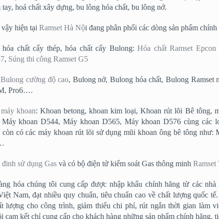
 tay, hoá chất xây dựng, bu lông hóa chất, bu lông nở.
 vậy hiện tại
Ramset Hà Nộ
i đang phân phối các dòng sản phẩm chính
 hóa chất cấy thép, hóa chất cấy Bulong:
Hóa chất Ramset Epcon
-7
,
Súng thi công Ramset G5
i Bulong cường độ cao
, Bulong nở, Bulong hóa chất, Bulong Ramset 
-M, Pro6….
i máy khoan
: Khoan betong, khoan kim loại, Khoan rút lõi Bê tông, 
́t: Máy khoan D544, Máy khoan D565, Máy khoan D576 cùng các lo
 còn có các máy khoan rút lõi sử dụng mũi khoan ông bê tông như:
…
 đinh sử dụng Gas
và có bộ điện tử kiểm soát Gas thông minh
Ramset 
 hàng hóa chúng tôi cung cấp được nhập khẩu chính hãng từ các nhà
iệt Nam, đạt nhiều quy chuẩn, tiêu chuẩn cao về chất lượng quốc tế
ất lượng cho công trình, giảm thiểu chi phí, rút ngắn thời gian làm v
ôi cam kết chỉ cung cấp cho khách hàng những sản phẩm chính hãng, tiê