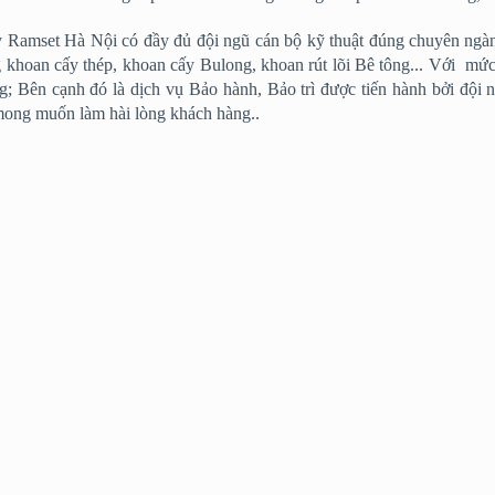
 Ramset Hà Nội có đầy đủ đội ngũ cán bộ kỹ thuật đúng chuyên ngàn
 khoan cấy thép, khoan cấy Bulong, khoan rút lõi Bê tông... Với mức 
̀ng; Bên cạnh đó là dịch vụ Bảo hành, Bảo trì được tiến hành bởi đội ngu
 mong muốn làm hài lòng khách hàng..
g Sản phẩm, dịch vụ và giải pháp trên Ramset Hà Nội rất mong là n
 nhịp với sự phát triển đô thị của đất nước, tạo một nền tảng vững c
m.