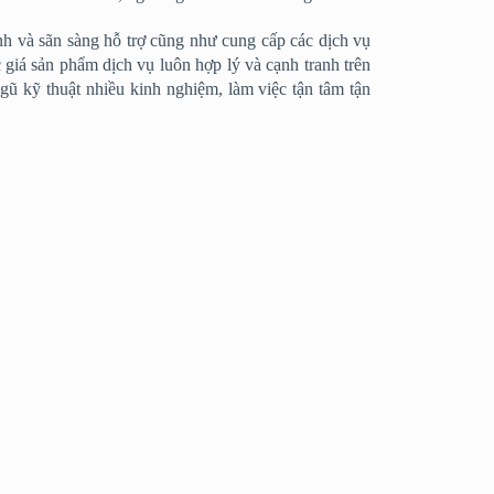
h và sãn sàng hỗ trợ cũng như cung cấp các dịch vụ
giá sản phẩm dịch vụ luôn hợp lý và cạnh tranh trên
̃ kỹ thuật nhiều kinh nghiệm, làm việc tận tâm tận
gười bạn đồng hành cùng với quý khách hàng để góp
hắc và lâu bên cho các công trình được xây dựng tại