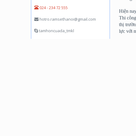
024 - 234 72 555
Hiện nay
Thi công
hotro.ramsethanoi@gmail.com
thị trươ
tamhoncuada_tmkl
lực với
Kế toán - Bán Hàng
Với nhữn
phần hòa
Vũ Hoa
Việt Na
0947 555 629
024 - 3568 3930
hotro.ramsethanoi@gmail.com
Thống kê truy cập
Khách đang online:
3
Lượt truy cập:
2000460