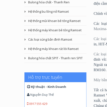
Bulong hóa chất - Thanh Ren
điện cầm
Hệ thống bu lông nở Ramset
Chính vì
Hệ thống mũi khoan bê tông Ramset
Các loại
Maxima
Hệ thống máy khoan bê tông Ramset
Các loạ
Các loại súng bắn đinh Ramset
in, HIT
Hệ thống máy khoan rút lõi Ramset
Các loạ
Bulong hóa chất SPIT - Thanh ren SPIT
đinh vi
Ngoài ra
RM160
Hỗ trợ trực tuyến
Máy bắn
Kỹ thuật - Kinh Doanh
Tất cả
Nguyễn Duy Thể
Ramset V
xuất, ch
0917 555 629
Chúng t