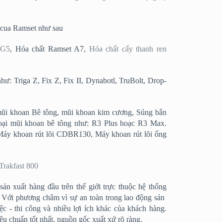
 cua Ramset như sau
 G5
, Hóa chất Ramset A7,
Hóa chất cấy thanh ren
như: Triga Z, Fix Z, Fix II, Dynabotl, TruBolt, Drop-
mũi khoan Bê tông, mũi khoan kim cương, Súng bắn
ại mũi khoan bê tông như: R3 Plus hoạc R3 Max.
 Máy khoan rút lõi CDBR130, Máy khoan rút lõi ống
Trakfast 800
 sản xuất hàng đầu trên thế giới trực thuộc hệ thống
. Với phương châm vì sự an toàn trong lao động sản
iệc - thi công và nhiều lợi ích khác của khách hàng.
u chuẩn tốt nhất, nguồn gốc xuất xứ rõ ràng.