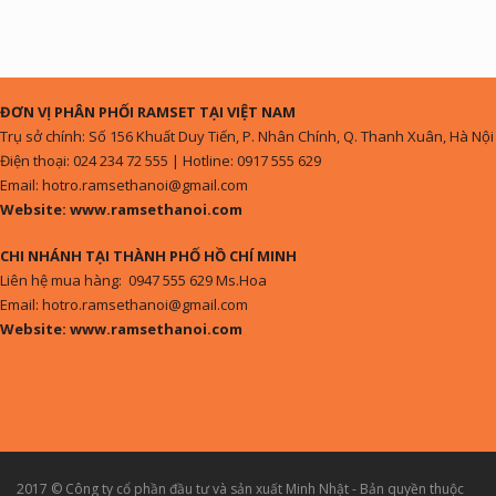
ĐƠN VỊ PHÂN PHỐI RAMSET TẠI VIỆT NAM
Trụ sở chính: Số 156 Khuất Duy Tiến, P. Nhân Chính, Q. Thanh Xuân, Hà Nội
Điện thoại: 024 234 72 555 | Hotline: 0917 555 629
Email: hotro.ramsethanoi@gmail.com
Website: www.ramsethanoi.com
CHI NHÁNH TẠI THÀNH PHỐ HỒ CHÍ MINH
Liên hệ mua hàng: 0947 555 629 Ms.Hoa
Email: hotro.ramsethanoi@gmail.com
Website: www.ramsethanoi.com
2017 © Công ty cổ phần đầu tư và sản xuất Minh Nhật - Bản quyền thuộc