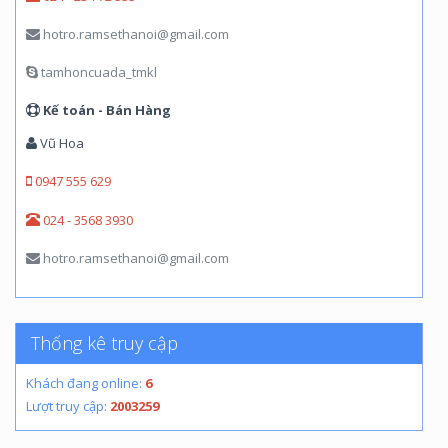
hotro.ramsethanoi@gmail.com
tamhoncuada_tmkl
Kế toán - Bán Hàng
Vũ Hoa
0947 555 629
024 - 3568 3930
hotro.ramsethanoi@gmail.com
Thống kê truy cập
Khách đang online:
6
Lượt truy cập:
2003259