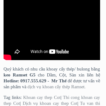
Quý khách có nhu cầu khoay cấy thép/ bulong bằng
keo Ramset G5
cho Dầm, Cột, Sàn xin liên hệ
Hotline: 0917.555.629 - Mr Thể
để được tư vấn về
sản phẩm và
dịch vụ khoan cấy thép Ramset.
Tag links:
Khoan cay thep Cot
|
Thi cong khoan cay
thep Cot
|
Dịch vụ khoan cay thep Cot
|
Tu van thi