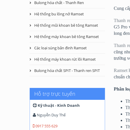
Bulong hóa chất - Thanh Ren
Cung cấp
Hệ thống bu lông nở Ramset
Thanh r
Hệ thống mũi khoan bê tông Ramset
G5 Pro 
long đen
Hệ thống máy khoan bê tông Ramset
Thanh re
Các loại súng bắn đinh Ramset
cũng như
trường v
Hệ thống máy khoan rút lõi Ramset
Bulong hóa chất SPIT - Thanh ren SPIT
Ramset 
chuẩn ch
Phân lo
Hỗ trợ trực tuyến
Th
Kỹ thuật - Kinh Doanh
Th
Th
Nguyễn Duy Thể
Th
0917 555 629
Th