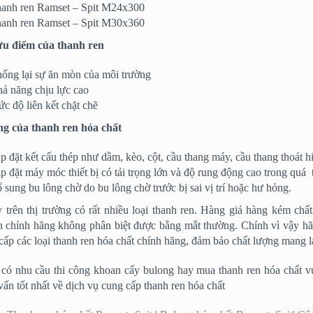
anh ren Ramset – Spit M24x300
anh ren Ramset – Spit M30x360
ưu điểm của thanh ren
ống lại sự ăn mòn của môi trường
ả năng chịu lực cao
c độ liên kết chặt chẽ
g của thanh ren hóa chất
p đặt kết cấu thép như dầm, kèo, cột, cầu thang máy, cầu thang thoát h
p đặt máy móc thiết bị có tải trọng lớn và độ rung động cao trong quá 
 sung bu lông chờ do bu lông chờ trước bị sai vị trí hoặc hư hỏng.
 trên thị trường có rất nhiều loại thanh ren. Hàng giả hàng kém c
n chính hãng không phân biệt được bằng mắt thường. Chính vì vậy h
cấp các loại thanh ren hóa chất chính hãng, đảm bảo chất lượng
mang lạ
có nhu cầu thi công khoan cấy bulong hay mua thanh ren hóa chất vu
vấn tốt nhất về dịch vụ cung cấp thanh ren hóa chất