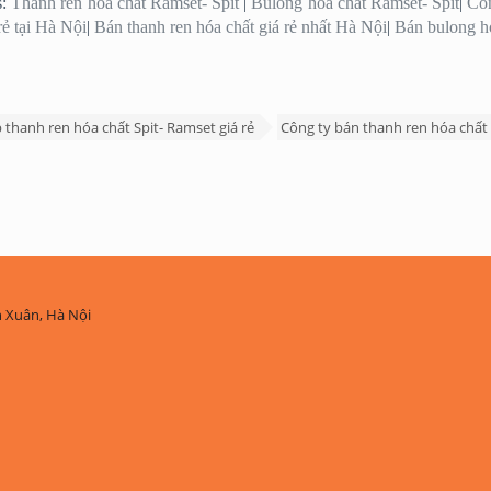
s:
Thanh ren hóa chất Ramset- Spit
|
Bulong hóa chất Ramset- Spit
|
Côn
rẻ tại Hà Nội
|
Bán thanh ren hóa chất giá rẻ nhất Hà Nội
|
Bán bulong h
 thanh ren hóa chất Spit- Ramset giá rẻ
Công ty bán thanh ren hóa chất
h Xuân, Hà Nội