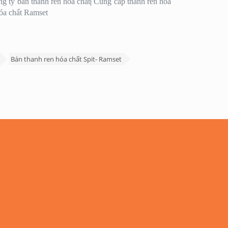
g ty bán thanh ren hóa chất
|
Cung cấp thanh ren hóa
óa chất Ramset
Bán thanh ren hóa chất Spit- Ramset