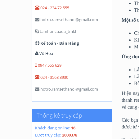
Th
024 - 234 72 555
Th
hotro.ramsethanoi@gmail.com
Một số 
tamhoncuada_tmkl
Ch
Kh
Kế toán - Bán Hàng
Mứ
Vũ Hoa
Ứng dụn
0947 555 629
Lắ
Lắ
024 - 3568 3930
Bổ
hotro.ramsethanoi@gmail.com
Hiện nay
thanh re
và cung 
Thống kê truy cập
Các bạn 
được tư 
Khách đang online:
16
Lượt truy cập:
2000378