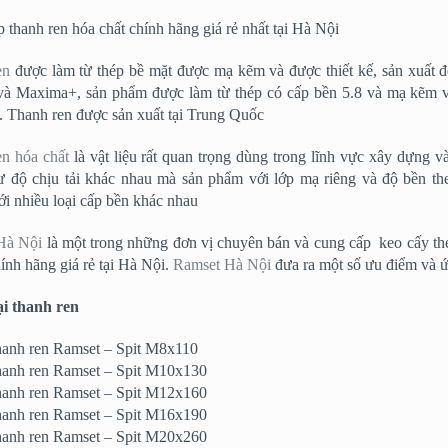
 thanh ren hóa chất chính hãng giá rẻ nhất tại Hà Nội
en
được làm từ thép bề mặt được mạ kẽm và được thiết kế, sản xuất 
và Maxima+, sản phẩm được làm từ thép có cấp bền 5.8 và mạ kẽm v
. Thanh ren được sản xuất tại Trung Quốc
n hóa chất
là vật liệu rất quan trọng dùng trong lĩnh vực xây dựng v
 độ chịu tải khác nhau mà sản phẩm với lớp mạ riêng và độ bền theo 
ới nhiều loại cấp bền khác nhau
Hà Nội
là một trong những đơn vị chuyên bán và cung cấp keo cấy thé
ính hãng giá rẻ tại Hà Nội.
Ramset Hà Nội
đưa ra một số ưu điểm và ứ
ại thanh ren
anh ren Ramset – Spit M8x110
anh ren Ramset – Spit M10x130
anh ren Ramset – Spit M12x160
anh ren Ramset – Spit M16x190
anh ren Ramset – Spit M20x260