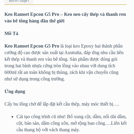
Bình luận
Keo Ramset Epcon G5 Pro – Keo neo cấy thép và thanh ren
vào bê tông hàng đầu thế giới
Mô Tả
Keo Ramset Epcon G5 Pro
là loại keo Epoxy hai thành phần
cường độ cao được sản xuất tại Australia, đáp ứng nhu cầu liên
kết thép và thanh ren vào bê tông. Sản phẩm được đóng gói
trong hai bình nhựa cứng tròn lồng vào nhau với dung tích
600ml rất an toàn không bị thủng, rách khi vận chuyển cũng
như sử dụng trong công trường.
Ứng dụng
Cấy bu lông chờ để lắp đặt kết cầu thép, máy móc thiết bị….
Cải tạo công trình cũ như: Bổ xung cột, dầm, nối dài dầm,
cột, bản sàn, dầm công xôn, mở rộng ban công….Liên kết
cầu thang bộ với vách thang máy.