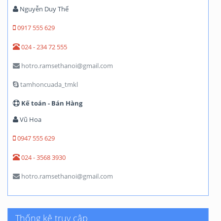
Nguyễn Duy Thể
0917 555 629
024 - 234 72 555
hotro.ramsethanoi@gmail.com
tamhoncuada_tmkl
Kế toán - Bán Hàng
Vũ Hoa
0947 555 629
024 - 3568 3930
hotro.ramsethanoi@gmail.com
Thống kê truy cập