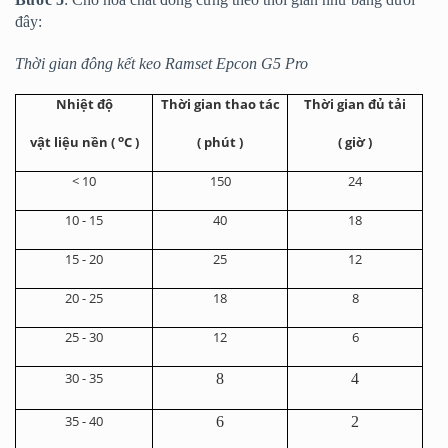
đây:
Thời gian đông kết keo Ramset Epcon G5 Pro
Nhiệt độ
Thời gian thao tác
Thời gian đủ tải
o
vật liệu nền (
C )
( phút )
( giờ )
< 10
150
24
10 - 15
40
18
15 - 20
25
12
20 - 25
18
8
25 - 30
12
6
30 - 35
8
4
35 - 40
6
2