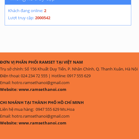
Khách đang online:
2
Lượt truy cập:
2000542
ĐƠN VỊ PHÂN PHỐI RAMSET TẠI VIỆT NAM
Trụ sở chính: Số 156 Khuất Duy Tiến, P. Nhân Chính, Q. Thanh Xuân, Hà Nội
Điện thoại: 024 234 72 555 | Hotline: 0917 555 629
Email: hotro.ramsethanoi@gmail.com
Website: www.ramsethanoi.com
CHI NHÁNH TẠI THÀNH PHỐ HỒ CHÍ MINH
Liên hệ mua hàng: 0947 555 629 Ms.Hoa
Email: hotro.ramsethanoi@gmail.com
Website: www.ramsethanoi.com