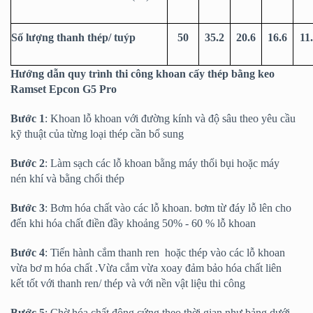
Số lượng thanh thép/ tuýp
50
35.2
20.6
16.6
11
Hướng dẫn quy trình thi công khoan cấy thép bằng keo
Ramset Epcon G5 Pro
Bước 1
: Khoan lỗ khoan với đường kính và độ sâu theo yêu cầu
kỹ thuật của từng loại thép cần bổ sung
Bước 2
: Làm sạch các lỗ khoan bằng máy thổi bụi hoặc máy
nén khí và bằng chổi thép
Bước 3
: Bơm hóa chất vào các lỗ khoan. bơm từ đáy lỗ lên cho
đến khi hóa chất điền đầy khoảng 50% - 60 % lỗ khoan
Bước 4
: Tiến hành cắm thanh ren hoặc thép vào các lỗ khoan
vừa bơ m hóa chất .Vừa cắm vừa xoay đảm bảo hóa chất liên
kết tốt với thanh ren/ thép và với nền vật liệu thi công
Bước 5
: Chờ hóa chất đông cứng theo thời gian như bảng dưới