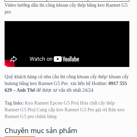
Video hướng dẫn thi công khoan cấy thép bằng keo Ramset G5
pro
Quý khách hàng có nhu cầu thi công khoan cấy thép/ khoan cấy
bulong bằng keo Ramset G5 Pro xin liên hệ Hotline:
0917 555
629 – Anh Thể
để được tư vấn tốt nhất 24/24
Tag links:
Keo Ramset Epcon G5 Pro
|
Hóa chất cấy thép
Ramset G5 Pro
|
Cung cấp keo Ramset G5 Pro giá rẻ
|
Bán keo
Ramset G5 pro chính hãng
Chuyên mục sản phẩm